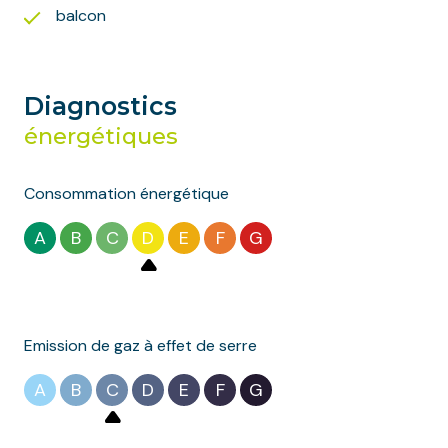
balcon
Diagnostics
énergétiques
Consommation énergétique
A
B
C
D
E
F
G
Emission de gaz à effet de serre
A
B
C
D
E
F
G