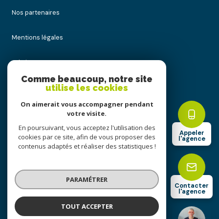
Nos partenaires
Mentions légales
Admin
Comme beaucoup, notre site
utilise les cookies
Nos honoraires
On aimerait vous accompagner pendant
Politique RGPD
votre visite.
En poursuivant, vous acceptez l'utilisation des
Appeler
cookies par ce site, afin de vous proposer des
Cookies
l'agence
contenus adaptés et réaliser des statistiques !
© 2026 | Tous droits réservés
PARAMÉTRER
Contacter
l'agence
Réalisé par
TOUT ACCEPTER
ALC IMMOBILIER