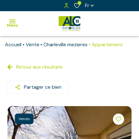
0
Fr
Menu
Accueil
Vente
Charleville mezieres
Appartement
Accueil
Ventes
Retour aux résultats
Maisons
Vendus
Appartements
Exclusivités
Partager ce bien
Bâtiments
Estimation
Immeubles
Notre
équipe
Terrains
Vendu
Contact
Terrains
à bâtir