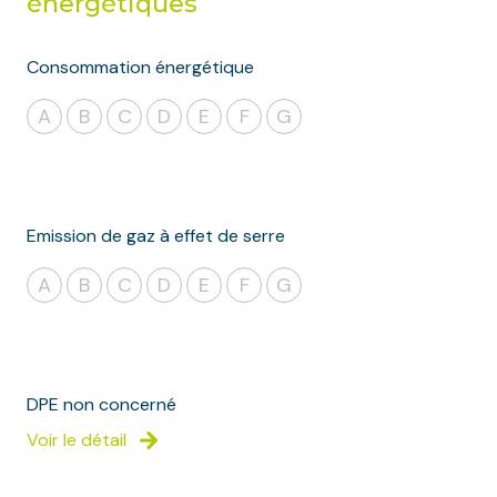
énergétiques
Consommation énergétique
A
B
C
D
E
F
G
Emission de gaz à effet de serre
A
B
C
D
E
F
G
DPE non concerné
Voir le détail