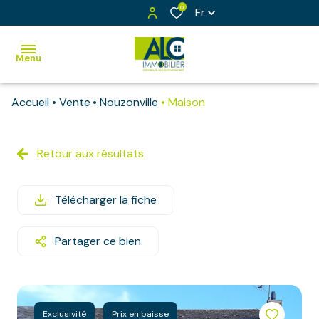
0
Fr
Menu
Accueil
Vente
Nouzonville
Maison
Accueil
Ventes
Retour aux résultats
Maisons
Vendus
Appartements
Exclusivités
Télécharger la fiche
Bâtiments
Estimation
Immeubles
Partager ce bien
Notre
équipe
Terrains
Contact
Terrains
à bâtir
Exclusivité
Prix en baisse