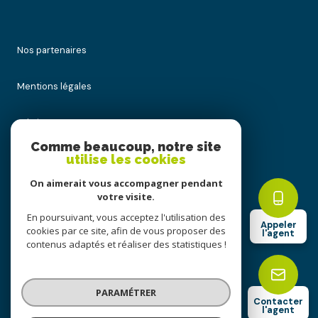
Nos partenaires
Mentions légales
Admin
Comme beaucoup, notre site
utilise les cookies
Nos honoraires
On aimerait vous accompagner pendant
Politique RGPD
votre visite.
En poursuivant, vous acceptez l'utilisation des
Appeler
cookies par ce site, afin de vous proposer des
Cookies
l'agent
contenus adaptés et réaliser des statistiques !
© 2026 | Tous droits réservés
PARAMÉTRER
Contacter
l'agent