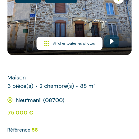
Autres
Immobilier
professionnel
Afficher toutes les photos
Maison
3 pièce(s)
2 chambre(s)
88 m²
Neufmanil (08700)
75 000 €
Référence
58