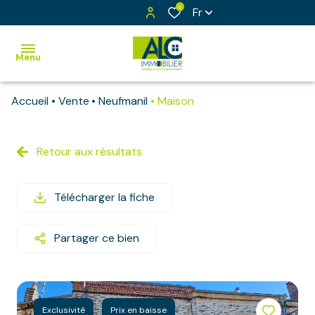
0
Fr
Menu
Accueil
Vente
Neufmanil
Maison
Accueil
Ventes
Retour aux résultats
Maisons
Vendus
Appartements
Exclusivités
Télécharger la fiche
Bâtiments
Estimation
Immeubles
Partager ce bien
Notre
équipe
Terrains
Contact
Terrains
à bâtir
Exclusivité
Prix en baisse