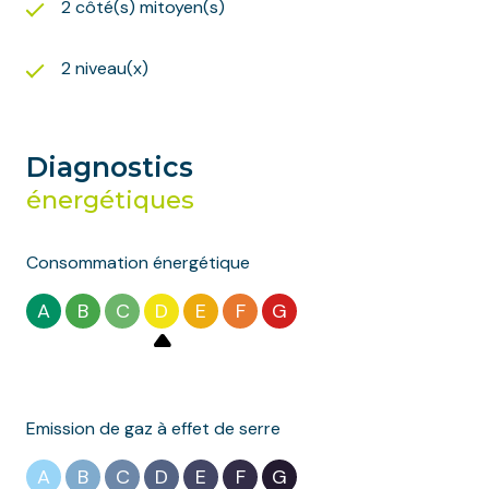
2 côté(s) mitoyen(s)
2 niveau(x)
Diagnostics
énergétiques
Consommation énergétique
A
B
C
D
E
F
G
Emission de gaz à effet de serre
A
B
C
D
E
F
G