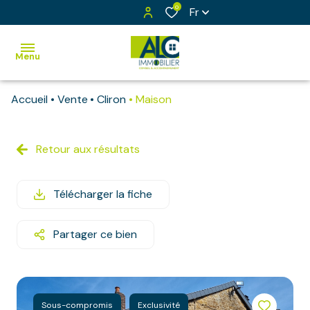
0
Fr
Menu
Accueil
Vente
Cliron
Maison
Accueil
Ventes
Retour aux résultats
Maisons
Vendus
Appartements
Exclusivités
Télécharger la fiche
Bâtiments
Estimation
Immeubles
Partager ce bien
Notre
équipe
Terrains
Contact
Terrains
à bâtir
Sous-compromis
Exclusivité