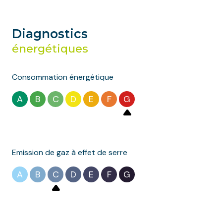
Diagnostics
énergétiques
Consommation énergétique
A
B
C
D
E
F
G
Emission de gaz à effet de serre
A
B
C
D
E
F
G